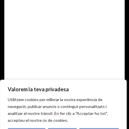
COOKIES
Valorem la teva privadesa
Utilitzem cookies per millorar la vostra experiència de
POLÍTICA DE PRIVACITAT
navegació, publicar anuncis o contingut personalitzats i
analitzar el nostre trànsit. En fer clic a "Acceptar-ho tot",
2023 CELLER MAS CANDÍ. ALL RIGHTS RESERVED
accepteu el nostre ús de cookies.