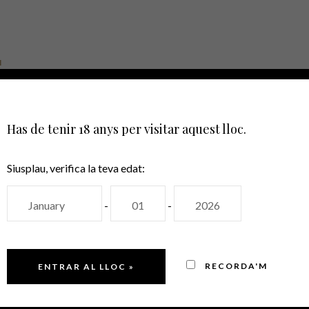
I
SOBRE NOSALTRES
CATÀLEG
CONT
Has de tenir 18 anys per visitar aquest lloc.
Siusplau, verifica la teva edat:
-
-
RECORDA'M